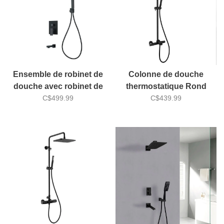
Ensemble de robinet de
Colonne de douche
douche avec robinet de
thermostatique Rond
bain Kimmi
C$499.99
Série Jacki 2 Jade Bath
C$439.99