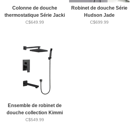
Colonne de douche
Robinet de douche Série
thermostatique Série Jacki
Hudson Jade
Jade Bath
C$649.99
C$699.99
Ensemble de robinet de
douche collection Kimmi
C$549.99
6h26