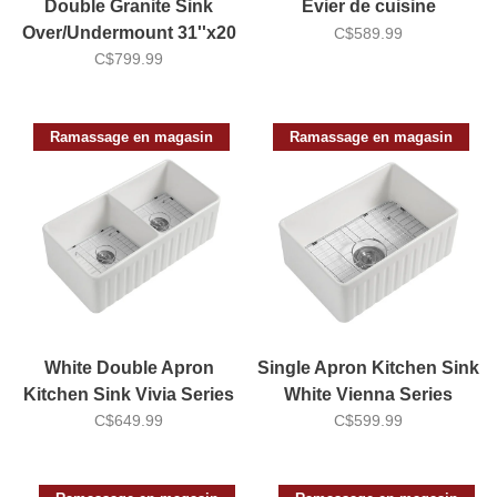
Double Granite Sink
Évier de cuisine
Over/Undermount 31''x20
C$589.99
1/2''x9'' MB203
C$799.99
Ramassage en magasin
Ramassage en magasin
White Double Apron
Single Apron Kitchen Sink
Kitchen Sink Vivia Series
White Vienna Series
C$649.99
33''x18''
C$599.99