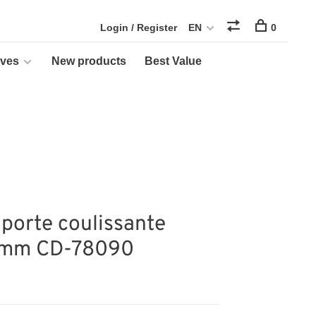
Login / Register
EN
0
ives
New products
Best Value
 porte coulissante
 8mm CD-78090