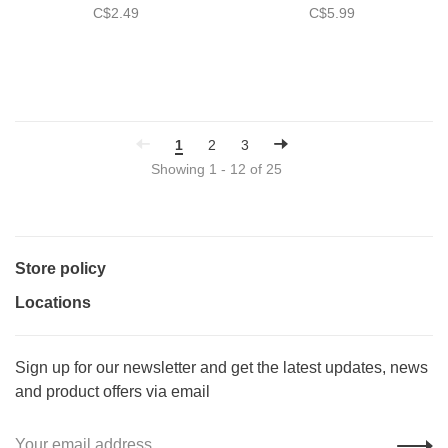
(10.7pi2/boite)
C$2.49
pi2/boite)
C$5.99
1
2
3
Showing 1 - 12 of 25
Store policy
Locations
Sign up for our newsletter and get the latest updates, news
and product offers via email