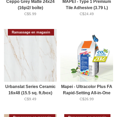
Ceppo Grey Matte 24x24
MAPEI - Type 1 Premium
(16pi2/ boîte)
Tile Adhesive (3.79 L)
C$5.99
C$24.49
Ramassage en magasin
Urbanslat Series Ceramic
Mapei - Ultracolor Plus FA
16x48 (15.5 sq. ft./box)
Rapid-Setting All-in-One
C$9.49
Grout 10 lb
C$26.99