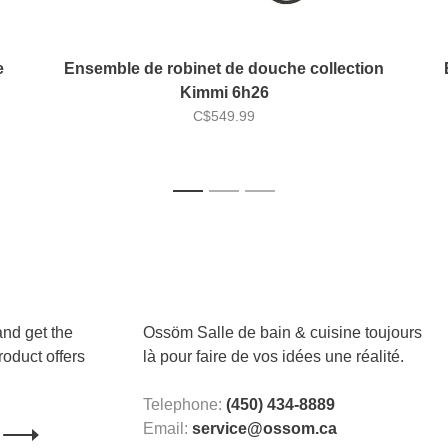
e
Ensemble de robinet de douche collection
Kimmi 6h26
C$549.99
1
2
3
and get the
Ossöm Salle de bain & cuisine toujours
roduct offers
là pour faire de vos idées une réalité.
Telephone:
(450) 434-8889
Email:
service@ossom.ca