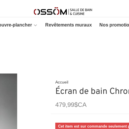
ouvre-plancher
Revêtements muraux
Nos promoti
Accueil
Écran de bain Chro
479,99$CA
Cet item est sur commande seulement p