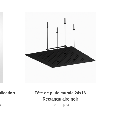
llection
Tête de pluie murale 24x16
Rectangulaire noir
A
579,99$CA