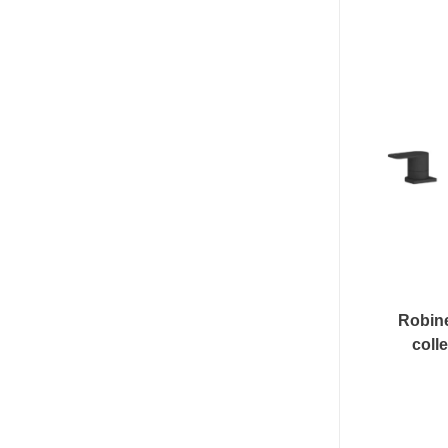
Robine
coll