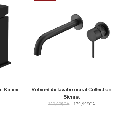
on Kimmi
Robinet de lavabo mural Collection
Sienna
259,99$CA
179,99$CA