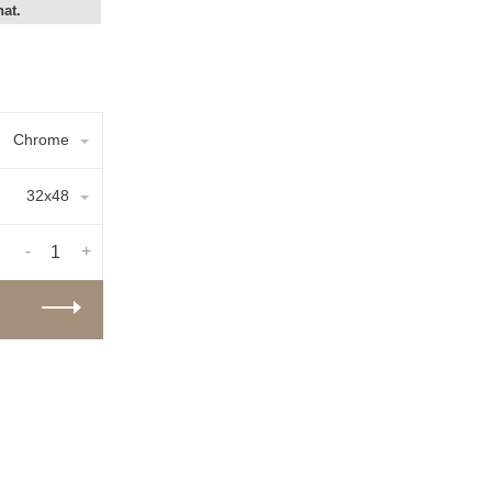
hat.
Chrome
32x48
-
+