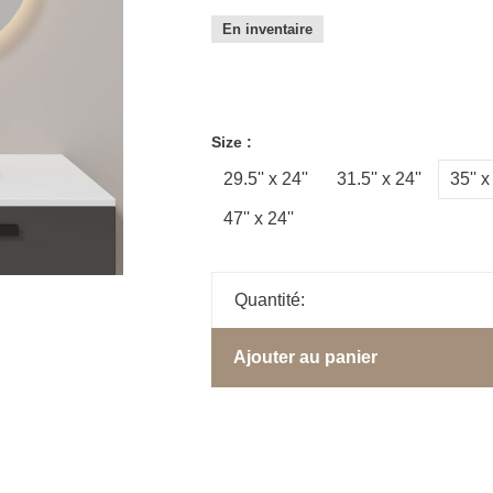
En inventaire
Size :
29.5'' x 24''
31.5'' x 24''
35'' x
47'' x 24''
Quantité:
Ajouter au panier