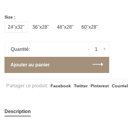
Size :
24''x32''
36''x28''
48''x28''
60''x28''
-
+
Quantité:
Ajouter au panier
Partager ce produit:
Facebook
Twitter
Pinterest
Courriel
Description