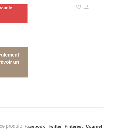
our le
eulement
évoir un
ce produit:
Facebook
Twitter
Pinterest
Courriel