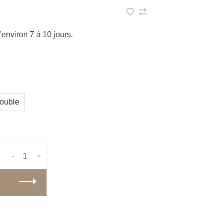
nviron 7 à 10 jours.
Double
-
+